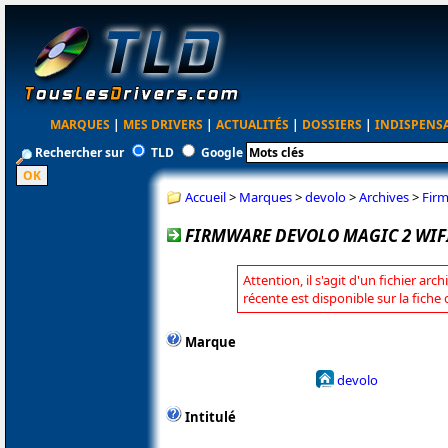
MARQUES
|
MES DRIVERS
|
ACTUALITÉS
|
DOSSIERS
|
INDISPENS
Rechercher sur
TLD
Google
Accueil
>
Marques
>
devolo
>
Archives
>
Firm
FIRMWARE DEVOLO MAGIC 2 WIFI
Attention, il s'agit d'un fichier arc
récente est disponible sur la fiche
Marque
devolo
Intitulé