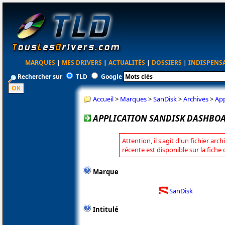
MARQUES
|
MES DRIVERS
|
ACTUALITÉS
|
DOSSIERS
|
INDISPENS
Rechercher sur
TLD
Google
Accueil
>
Marques
>
SanDisk
>
Archives
>
App
APPLICATION SANDISK DASHBOARD
Attention, il s'agit d'un fichier arc
récente est disponible sur la fiche
Marque
SanDisk
Intitulé