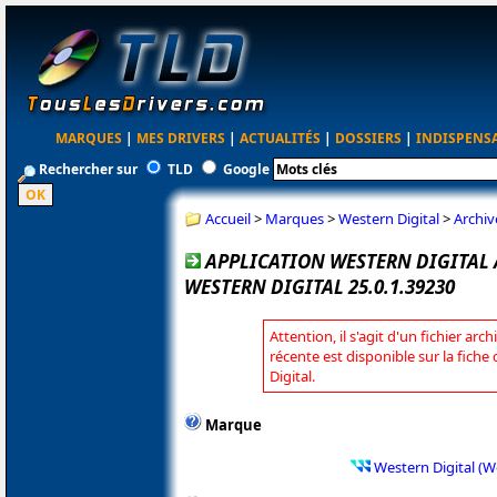
MARQUES
|
MES DRIVERS
|
ACTUALITÉS
|
DOSSIERS
|
INDISPENS
Rechercher sur
TLD
Google
Accueil
>
Marques
>
Western Digital
>
Archiv
APPLICATION WESTERN DIGITAL 
WESTERN DIGITAL 25.0.1.39230
Attention, il s'agit d'un fichier arc
récente est disponible sur la fich
Digital.
Marque
Western Digital (W