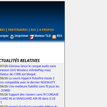
RES
|
PARTENAIRES
|
RSS
|
A PROPOS
nvoyer
Imprimer
Moteur TLD
RSS
CTUALITÉS RELATIVES
/07/26
Glorious lance le casque audio sans
nexion GHS Wireless InfinitePlay mais
tallateur de CORE est bloqué
/06/26
La souris HyperX Pulsefire Haste 2
ess compatible avec le dernier NGENUITY
/06/26
Une meilleure fiabilité sans fil pour les
s ZOWIE
/05/26
Support des claviers sans fil CORSAIR
UARD 96 et VANGUARD AIR 99 dans iCUE
71
/05/26
HyperX finalise la nouvelle édition du