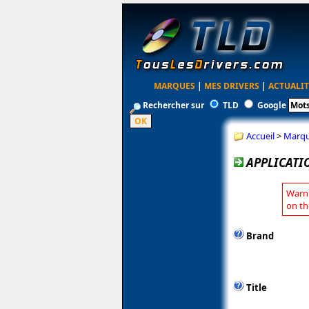
MARQUES
|
MES DRIVERS
|
ACTUALIT
Rechercher sur
TLD
Google
Accueil
>
Marq
APPLICATI
Warni
on th
Brand
Title