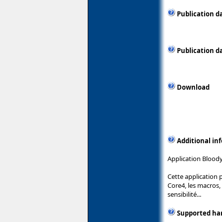
Publication d
Publication d
Download
Additional in
Application Bloody
Cette application 
Core4, les macros,
sensibilité...
Supported ha