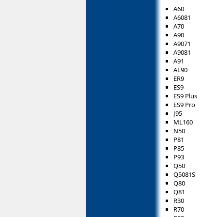
A60
A6081
A70
A90
A9071
A9081
A91
AL90
ER9
ES9
ES9 Plus
ES9 Pro
J95
ML160
N50
P81
P85
P93
Q50
Q5081S
Q80
Q81
R30
R70