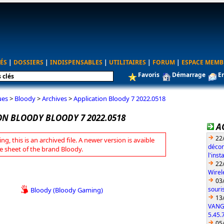
ÉS
|
DOSSIERS
|
INDISPENSABLES
|
UTILITAIRES
|
FORUM
|
ESPACE MEMB
Favoris
Démarrage
E
ues
>
Bloody
>
Archives
>
Application Bloody 7 2022.0518
ON BLOODY BLOODY 7 2022.0518
A
22
ng, this is an archived file. A newer version is avaible
décon
e sheet of the brand Bloody.
l'ins
22
Wirel
03
souri
Bloody (Bloody Gaming)
13
VANG
5.45.
05