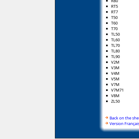
R80
RT5
RT7
T50
T60
T70
TL50
TL60
TL70
TL80
TL90
V2M
V3M
V4M
V5M
V7M
V7M71
V8M
ZL50
Back on the she
Version Françai