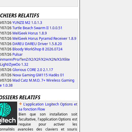
ICHIERS RELATIFS
/07/26
YUNZII M2 1.0.1.3
/07/26
Turtle Beach Swarm II 1.0.0.51
/07/26
MelGeek Horus 1.8.9
/07/26
MelGeek Horus Pyramid Receiver 1.8.9
/07/26
DAREU DAREU Driver 1.5.8.20
/07/26
Bloody WorkShop 8 2026.0724
/07/26
Pulsar
inmann/Pro/TenZ/X2/X2F/X2H/X2N/X3/Xlite
Light/ZywOo 1.32
/07/26
Glorious CORE 2.0 2.1.17
/07/26
Nova Gaming GM115 Hadès 01
/07/26
Mad Catz M.M.O. 7+ Wireless Gaming
 1.0.38
OSSIERS RELATIFS
L'application Logitech Options et
sa fonction Flow
Bien que son installation soit
facultative, l'application Options est
requise pour activer les
ionnalités avancées des claviers et souris