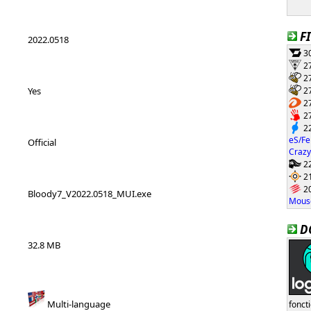
F
2022.0518
30
27
27
27
Yes
27
27
22
eS/Fe
Official
Crazy
22
21
20
Bloody7_V2022.0518_MUI.exe
Mouse
D
32.8 MB
Multi-language
fonct