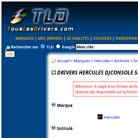
MARQUES
|
MES DRIVERS
|
ACTUALITÉS
|
DOSSIERS
|
INDISPENS
Rechercher sur
TLD
Google
Accueil
>
Marques
>
Hercules
>
Archives
>
Dr
DRIVERS HERCULES DJCONSOLE 5
Attention, il s'agit d'un fichier arc
récente est disponible sur la fiche
Marque
Hercules
Intitulé