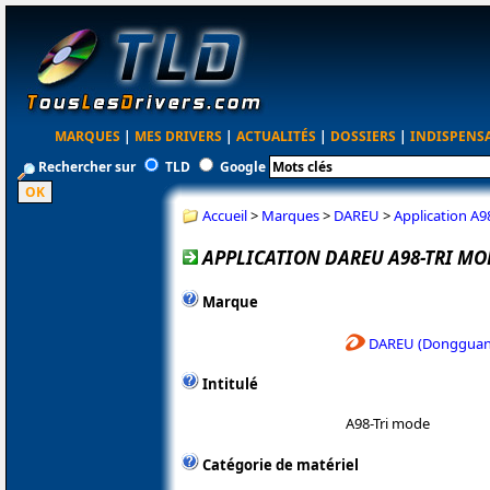
MARQUES
|
MES DRIVERS
|
ACTUALITÉS
|
DOSSIERS
|
INDISPENS
Rechercher sur
TLD
Google
Accueil
>
Marques
>
DAREU
>
Application A9
APPLICATION DAREU A98-TRI MOD
Marque
DAREU (Dongguan 
Intitulé
A98-Tri mode
Catégorie de matériel