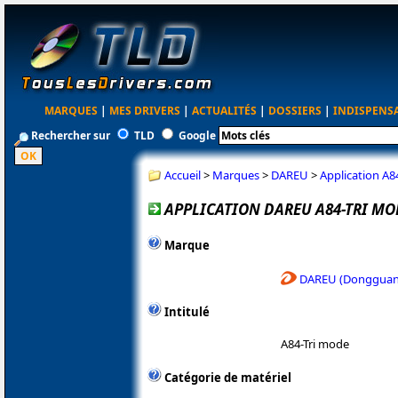
MARQUES
|
MES DRIVERS
|
ACTUALITÉS
|
DOSSIERS
|
INDISPENS
Rechercher sur
TLD
Google
Accueil
>
Marques
>
DAREU
>
Application A8
APPLICATION DAREU A84-TRI MOD
Marque
DAREU (Dongguan 
Intitulé
A84-Tri mode
Catégorie de matériel