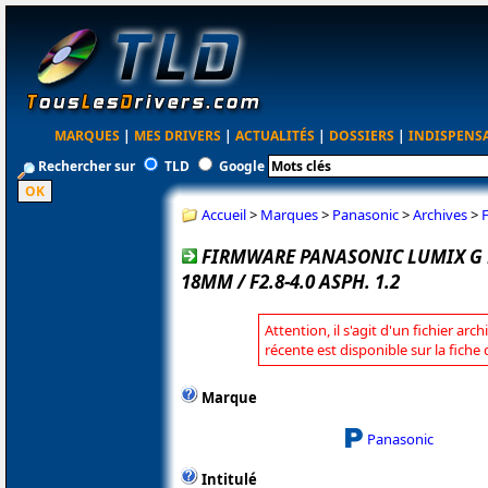
MARQUES
|
MES DRIVERS
|
ACTUALITÉS
|
DOSSIERS
|
INDISPENS
Rechercher sur
TLD
Google
Accueil
>
Marques
>
Panasonic
>
Archives
>
FIRMWARE PANASONIC LUMIX G L
18MM / F2.8-4.0 ASPH. 1.2
Attention, il s'agit d'un fichier arc
récente est disponible sur la fich
Marque
Panasonic
Intitulé