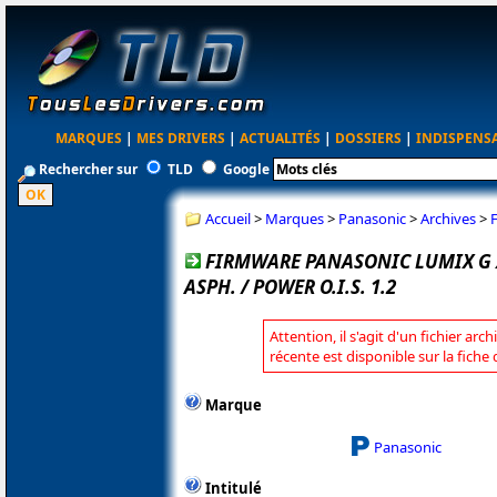
MARQUES
|
MES DRIVERS
|
ACTUALITÉS
|
DOSSIERS
|
INDISPENS
Rechercher sur
TLD
Google
Accueil
>
Marques
>
Panasonic
>
Archives
>
FIRMWARE PANASONIC LUMIX G X 
ASPH. / POWER O.I.S. 1.2
Attention, il s'agit d'un fichier arc
récente est disponible sur la fich
Marque
Panasonic
Intitulé