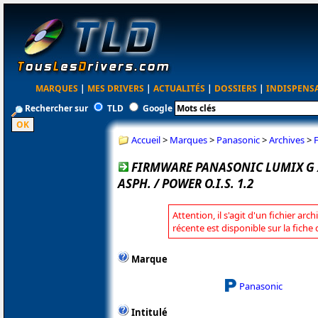
MARQUES
|
MES DRIVERS
|
ACTUALITÉS
|
DOSSIERS
|
INDISPENS
Rechercher sur
TLD
Google
Accueil
>
Marques
>
Panasonic
>
Archives
>
F
FIRMWARE PANASONIC LUMIX G X 
ASPH. / POWER O.I.S. 1.2
Attention, il s'agit d'un fichier arc
récente est disponible sur la fich
Marque
Panasonic
Intitulé