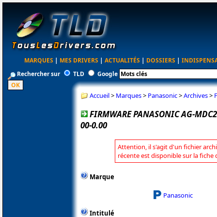
MARQUES
|
MES DRIVERS
|
ACTUALITÉS
|
DOSSIERS
|
INDISPENS
Rechercher sur
TLD
Google
Accueil
>
Marques
>
Panasonic
>
Archives
>
FIRMWARE PANASONIC AG-MDC20
00-0.00
Attention, il s'agit d'un fichier arc
récente est disponible sur la fich
Marque
Panasonic
Intitulé