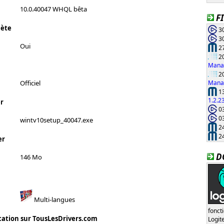
10.0.40047 WHQL bêta
F
lète
30
30
Oui
27
20
Manag
20
Manag
Officiel
13
1.2.2
r
03
03
wintv10setup_40047.exe
24
24
er
D
146 Mo
Multi-langues
fonct
cation sur TousLesDrivers.com
Logi