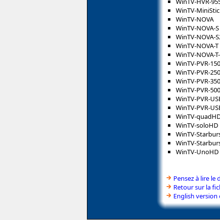
WinTV-HVR-95
WinTV-MiniStic
WinTV-NOVA
WinTV-NOVA-S
WinTV-NOVA-S
WinTV-NOVA-T
WinTV-NOVA-T
WinTV-PVR-15
WinTV-PVR-25
WinTV-PVR-35
WinTV-PVR-50
WinTV-PVR-USB
WinTV-PVR-USB
WinTV-quadH
WinTV-soloHD
WinTV-Starbur
WinTV-Starburs
WinTV-UnoHD 
Pensez à lire le 
Retour sur la f
English version 