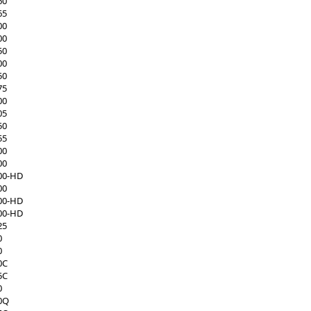
60
65
00
00
50
00
50
75
00
05
50
55
00
00
00-HD
00
00-HD
00-HD
25
0
0
0C
5C
0
0Q