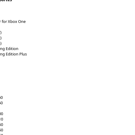
er for Xbox One
)
)
)
ng Edition
g Edition Plus
50
50
00
10
50
50