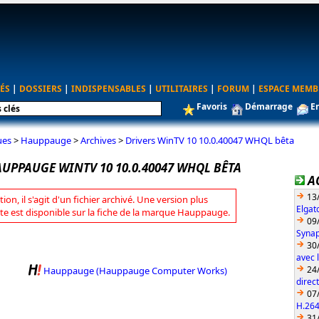
ÉS
|
DOSSIERS
|
INDISPENSABLES
|
UTILITAIRES
|
FORUM
|
ESPACE MEMB
Favoris
Démarrage
E
ues
>
Hauppauge
>
Archives
>
Drivers WinTV 10 10.0.40047 WHQL bêta
AUPPAUGE WINTV 10 10.0.40047 WHQL BÊTA
A
13
tion, il s'agit d'un fichier archivé. Une version plus
Elgat
te est disponible sur la fiche de la marque Hauppauge.
09
Synap
30
avec 
24
Hauppauge (Hauppauge Computer Works)
direc
07
H.26
31