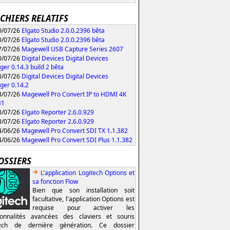
ICHIERS RELATIFS
/07/26
Elgato Studio 2.0.0.2396 bêta
/07/26
Elgato Studio 2.0.0.2396 bêta
/07/26
Magewell USB Capture Series 2607
/07/26
Digital Devices Digital Devices
er 0.14.3 build 2 bêta
/07/26
Digital Devices Digital Devices
er 0.14.2
/07/26
Magewell Pro Convert IP to HDMI 4K
31
/07/26
Elgato Reporter 2.6.0.929
/07/26
Elgato Reporter 2.6.0.929
/06/26
Magewell Pro Convert SDI TX 1.1.382
/06/26
Magewell Pro Convert SDI Plus 1.1.382
OSSIERS
L'application Logitech Options et
sa fonction Flow
Bien que son installation soit
facultative, l'application Options est
requise pour activer les
ionnalités avancées des claviers et souris
tech de dernière génération. Ce dossier