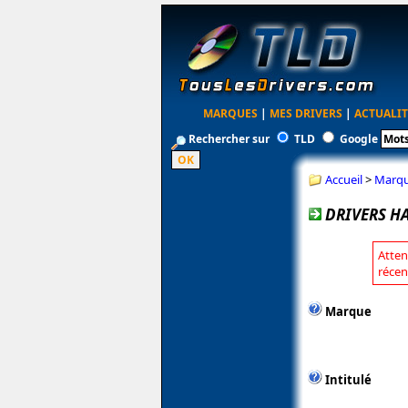
MARQUES
|
MES DRIVERS
|
ACTUALIT
Rechercher sur
TLD
Google
Accueil
>
Marq
DRIVERS H
Atten
récen
Marque
Intitulé