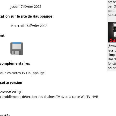
prése
par O
Jeudi 17 février 2022
part
plusi
cation sur le site de Hauppauge
Mercredi 16 février 2022
ent
(firm
leur 
simp
Dash
 complémentaires
fonct
nous 
pour les cartes TV Hauppauge.
 cette version
Microsoft WHQL.
n problème de détection des chaînes TV avec la carte WinTV-HVR-
portés