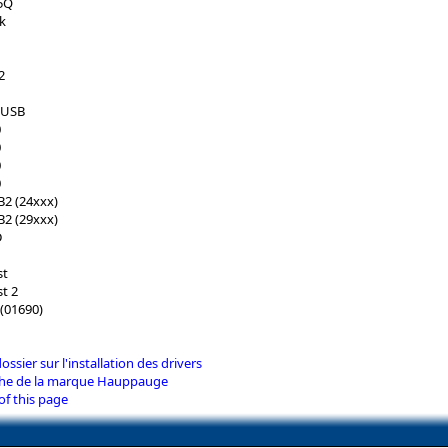
5Q
k
2
-USB
0
0
0
0
2 (24xxx)
2 (29xxx)
D
st
t 2
(01690)
dossier sur l'installation des drivers
iche de la marque Hauppauge
of this page