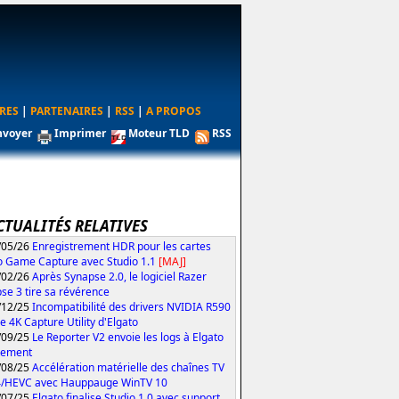
RES
|
PARTENAIRES
|
RSS
|
A PROPOS
nvoyer
Imprimer
Moteur TLD
RSS
CTUALITÉS RELATIVES
/05/26
Enregistrement HDR pour les cartes
o Game Capture avec Studio 1.1
[MAJ]
/02/26
Après Synapse 2.0, le logiciel Razer
se 3 tire sa révérence
/12/25
Incompatibilité des drivers NVIDIA R590
le 4K Capture Utility d'Elgato
/09/25
Le Reporter V2 envoie les logs à Elgato
tement
/08/25
Accélération matérielle des chaînes TV
4/HEVC avec Hauppauge WinTV 10
/07/25
Elgato finalise Studio 1.0 avec support