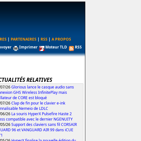
RES
|
PARTENAIRES
|
RSS
|
A PROPOS
nvoyer
Imprimer
Moteur TLD
RSS
CTUALITÉS RELATIVES
/07/26
Glorious lance le casque audio sans
nexion GHS Wireless InfinitePlay mais
tallateur de CORE est bloqué
/07/26
Clap de fin pour le clavier e-ink
nnalisable Nemeio de LDLC
/06/26
La souris HyperX Pulsefire Haste 2
ess compatible avec le dernier NGENUITY
/05/26
Support des claviers sans fil CORSAIR
UARD 96 et VANGUARD AIR 99 dans iCUE
71
/05/26
HyperX finalise la nouvelle édition du