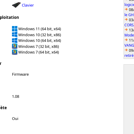
logic
Clavier
08
le GH
ploitation
03
CORS
Windows 11 (64 bit, x64)
13
Windows 10 (32 bit, x86)
Model
11
Windows 10 (64 bit, x64)
VANGU
Windows 7 (32 bit, x86)
09
Windows 7 (64 bit, x64)
retiré
r
Firmware
1.08
lète
Oui