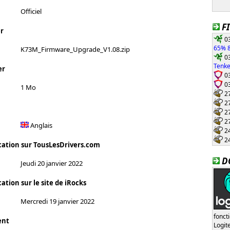
Officiel
F
r
03
65% 8
K73M_Firmware_Upgrade_V1.08.zip
03
Tenke
er
03
03
1 Mo
27
27
27
27
Anglais
24
24
cation sur TousLesDrivers.com
D
Jeudi 20 janvier 2022
ation sur le site de iRocks
Mercredi 19 janvier 2022
fonct
ent
Logi