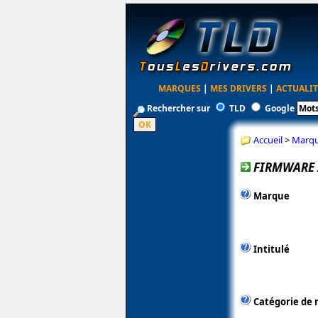
MARQUES
|
MES DRIVERS
|
ACTUALIT
Rechercher sur
TLD
Google
Accueil
>
Marq
FIRMWARE 
Marque
Intitulé
Catégorie de 