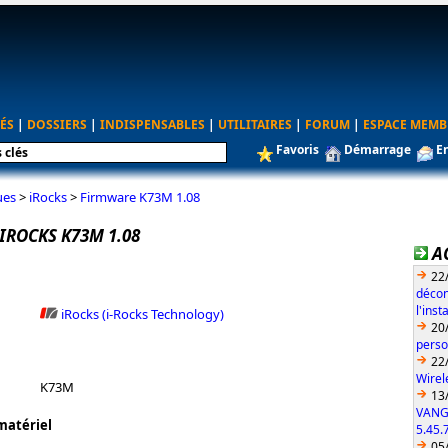
ÉS
|
DOSSIERS
|
INDISPENSABLES
|
UTILITAIRES
|
FORUM
|
ESPACE MEMB
Favoris
Démarrage
E
ues
>
iRocks
>
Firmware K73M 1.08
IROCKS K73M 1.08
A
22
décon
l'ins
iRocks (i-Rocks Technology)
20
perso
22
Wirel
K73M
13
VANG
matériel
5.45.
05