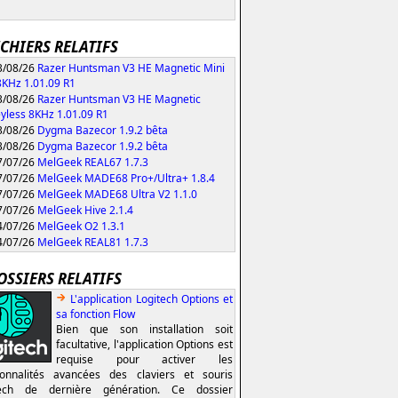
ICHIERS RELATIFS
/08/26
Razer Huntsman V3 HE Magnetic Mini
KHz 1.01.09 R1
/08/26
Razer Huntsman V3 HE Magnetic
yless 8KHz 1.01.09 R1
/08/26
Dygma Bazecor 1.9.2 bêta
/08/26
Dygma Bazecor 1.9.2 bêta
/07/26
MelGeek REAL67 1.7.3
/07/26
MelGeek MADE68 Pro+/Ultra+ 1.8.4
/07/26
MelGeek MADE68 Ultra V2 1.1.0
/07/26
MelGeek Hive 2.1.4
/07/26
MelGeek O2 1.3.1
/07/26
MelGeek REAL81 1.7.3
OSSIERS RELATIFS
L'application Logitech Options et
sa fonction Flow
Bien que son installation soit
facultative, l'application Options est
requise pour activer les
ionnalités avancées des claviers et souris
tech de dernière génération. Ce dossier