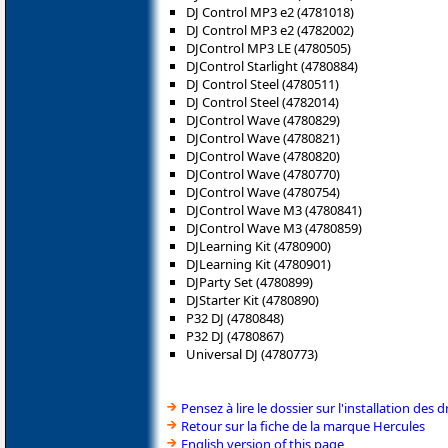
DJ Control MP3 e2 (4781018)
DJ Control MP3 e2 (4782002)
DJControl MP3 LE (4780505)
DJControl Starlight (4780884)
DJ Control Steel (4780511)
DJ Control Steel (4782014)
DJControl Wave (4780829)
DJControl Wave (4780821)
DJControl Wave (4780820)
DJControl Wave (4780770)
DJControl Wave (4780754)
DJControl Wave M3 (4780841)
DJControl Wave M3 (4780859)
DJLearning Kit (4780900)
DJLearning Kit (4780901)
DJParty Set (4780899)
DJStarter Kit (4780890)
P32 DJ (4780848)
P32 DJ (4780867)
Universal DJ (4780773)
Pensez à lire le dossier sur l'installation des d
Retour sur la fiche de la marque Hercules
English version of this page