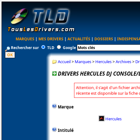
MARQUES
|
MES DRIVERS
|
ACTUALITÉS
|
DOSSIERS
|
INDISPENS
Rechercher sur
TLD
Google
Accueil
>
Marques
>
Hercules
>
Archives
>
Dr
DRIVERS HERCULES DJ CONSOLE/D
Attention, il s'agit d'un fichier arc
récente est disponible sur la fiche
Marque
Hercules
Intitulé