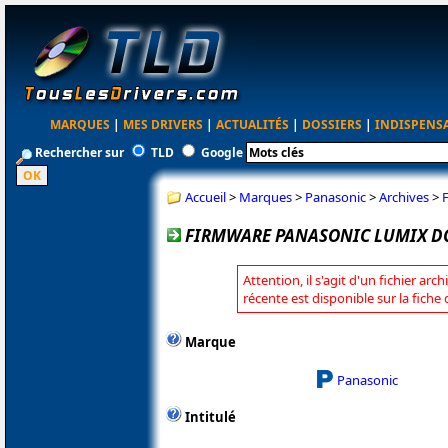
MARQUES
|
MES DRIVERS
|
ACTUALITÉS
|
DOSSIERS
|
INDISPENS
Rechercher sur
TLD
Google
Accueil
>
Marques
>
Panasonic
>
Archives
>
FIRMWARE PANASONIC LUMIX DC
Attention, il s'agit d'un fichier arc
récente est disponible sur la fich
Marque
Panasonic
Intitulé