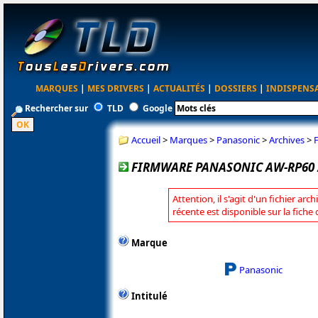
MARQUES
|
MES DRIVERS
|
ACTUALITÉS
|
DOSSIERS
|
INDISPENS
Rechercher sur
TLD
Google
Accueil
>
Marques
>
Panasonic
>
Archives
>
FIRMWARE PANASONIC AW-RP60 2
Attention, il s'agit d'un fichier arc
récente est disponible sur la fich
Marque
Panasonic
Intitulé