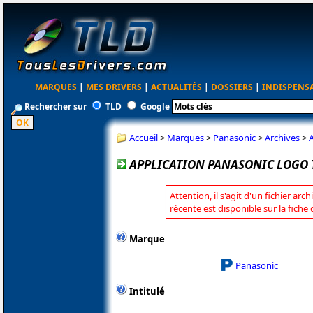
MARQUES
|
MES DRIVERS
|
ACTUALITÉS
|
DOSSIERS
|
INDISPENS
Rechercher sur
TLD
Google
Accueil
>
Marques
>
Panasonic
>
Archives
>
A
APPLICATION PANASONIC LOGO T
Attention, il s'agit d'un fichier arc
récente est disponible sur la fich
Marque
Panasonic
Intitulé