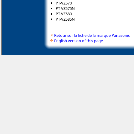
PT-VZ570
PT-VZ575N
PT-VZ580
PT-VZ585N
Retour sur la fiche de la marque Panasonic
English version of this page