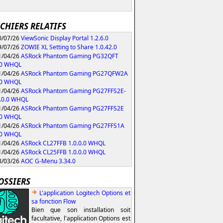
ICHIERS RELATIFS
/07/26
ViewSonic Display Portal 1.2.6.0
/07/26
ZOWIE XL Setting to Share 1.0.42.0
/04/26
ASRock Phantom Gaming PG32QFT
.0 WHQL
/04/26
ASRock Phantom Gaming PG27QFW2A
.0 WHQL
/04/26
ASRock Phantom Gaming PG27FFS2E-
.0.0 WHQL
/04/26
ASRock Phantom Gaming PG27FFS2E
.0 WHQL
/04/26
ASRock Phantom Gaming PG27FFS1A
.0 WHQL
/04/26
ASRock CL27FFB 1.0.0.0 WHQL
/04/26
ASRock CL25FFB 1.0.0.0 WHQL
/03/26
AOC G-Menu 3.34.0
OSSIERS
L'application Logitech Options et
sa fonction Flow
Bien que son installation soit
facultative, l'application Options est