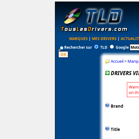
MARQUES
|
MES DRIVERS
|
ACTUALIT
Rechercher sur
TLD
Google
Accueil
>
Marq
DRIVERS VI
Warni
on th
Brand
Title