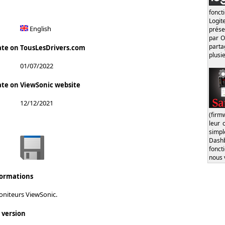
fonct
Logi
English
prése
par O
part
ate on TousLesDrivers.com
plusi
01/07/2022
ate on ViewSonic website
12/12/2021
(firm
leur 
simp
Dash
fonct
nous 
formations
oniteurs ViewSonic.
s version