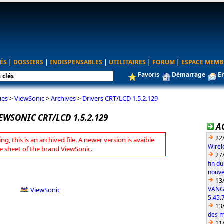
ÉS
|
DOSSIERS
|
INDISPENSABLES
|
UTILITAIRES
|
FORUM
|
ESPACE MEMB
Favoris
Démarrage
E
ues
>
ViewSonic
>
Archives
>
Drivers CRT/LCD 1.5.2.129
EWSONIC CRT/LCD 1.5.2.129
A
22
ng, this is an archived file. A newer version is avaible
Wirel
e sheet of the brand ViewSonic.
27
fin d
nouve
13
VANG
ViewSonic
5.45.
13
des m
11