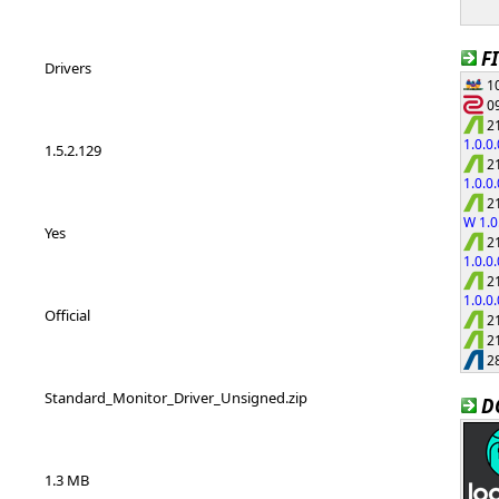
F
Drivers
10
09
21
1.0.0
1.5.2.129
21
1.0.0
21
W 1.0
Yes
21
1.0.0
21
1.0.0
Official
21
21
28
Standard_Monitor_Driver_Unsigned.zip
D
1.3 MB