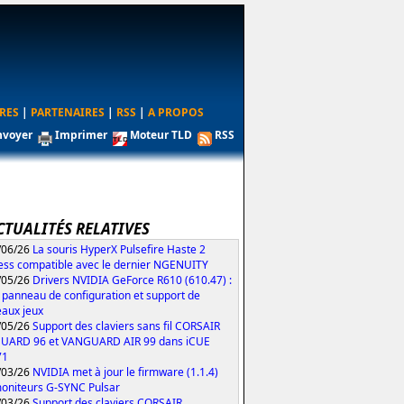
RES
|
PARTENAIRES
|
RSS
|
A PROPOS
nvoyer
Imprimer
Moteur TLD
RSS
CTUALITÉS RELATIVES
/06/26
La souris HyperX Pulsefire Haste 2
ess compatible avec le dernier NGENUITY
/05/26
Drivers NVIDIA GeForce R610 (610.47) :
u panneau de configuration et support de
aux jeux
/05/26
Support des claviers sans fil CORSAIR
UARD 96 et VANGUARD AIR 99 dans iCUE
71
/03/26
NVIDIA met à jour le firmware (1.1.4)
oniteurs G-SYNC Pulsar
/03/26
Support des claviers CORSAIR