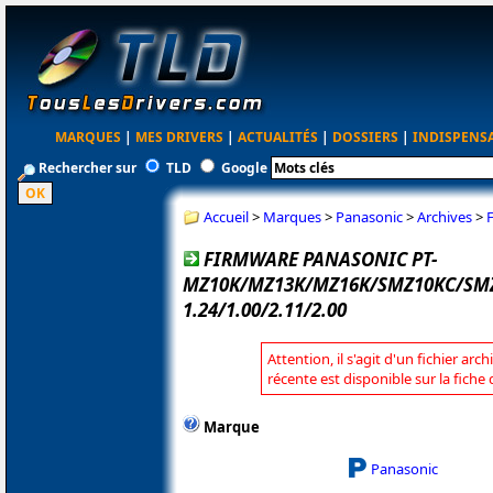
MARQUES
|
MES DRIVERS
|
ACTUALITÉS
|
DOSSIERS
|
INDISPENS
Rechercher sur
TLD
Google
Accueil
>
Marques
>
Panasonic
>
Archives
>
FIRMWARE PANASONIC PT-
MZ10K/MZ13K/MZ16K/SMZ10KC/SM
1.24/1.00/2.11/2.00
Attention, il s'agit d'un fichier arc
récente est disponible sur la fich
Marque
Panasonic