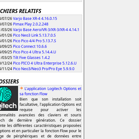
ICHIERS RELATIFS
/07/26
Varjo Base XR-4 4.16.0.15
/07/26
Pimax Play 2.0.2.248
/03/26
Varjo Base Aero/VR-3/XR-3/XR-4 4.14.1
/01/26
Pico Neo3 Link 5.13.7.0.S
/01/26
Pico Pico 4/4 Pro 5.13.7.S
/09/25
Pico Connect 10.6.6
/09/25
Pico Pico 4 Ultra 5.14.4.U
/03/25
Tilt Five Glasses 1.4.2
/12/24
Pico PICO 4 Ultra Enterprise 5.12.6.U
/11/24
Pico Neo3/Neo3 Pro/Pro Eye 5.9.9.0
OSSIERS
L'application Logitech Options et
sa fonction Flow
Bien que son installation soit
facultative, l'application Options est
requise pour activer les
ionnalités avancées des claviers et souris
tech de dernière génération. Ce dossier
nte les différentes caractéristiques proposées
ptions et en particulier la fonction Flow pour le
age de périphériques et de données entre