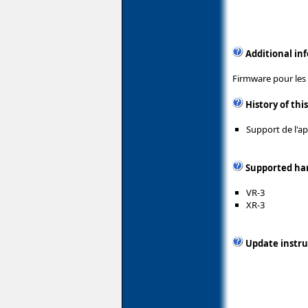
Additional in
Firmware pour les c
History of thi
Support de l'ap
Supported ha
VR-3
XR-3
Update instru