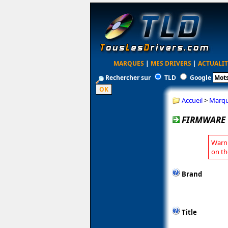
MARQUES
|
MES DRIVERS
|
ACTUALIT
Rechercher sur
TLD
Google
Accueil
>
Marq
FIRMWARE V
Warni
on th
Brand
Title