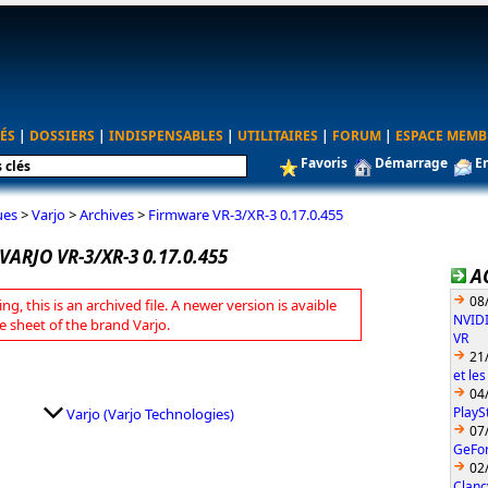
ÉS
|
DOSSIERS
|
INDISPENSABLES
|
UTILITAIRES
|
FORUM
|
ESPACE MEMB
Favoris
Démarrage
E
ues
>
Varjo
>
Archives
>
Firmware VR-3/XR-3 0.17.0.455
ARJO VR-3/XR-3 0.17.0.455
A
08
ng, this is an archived file. A newer version is avaible
NVIDI
e sheet of the brand Varjo.
VR
21
et le
04
PlayS
Varjo (Varjo Technologies)
07
GeFo
02
Clanc