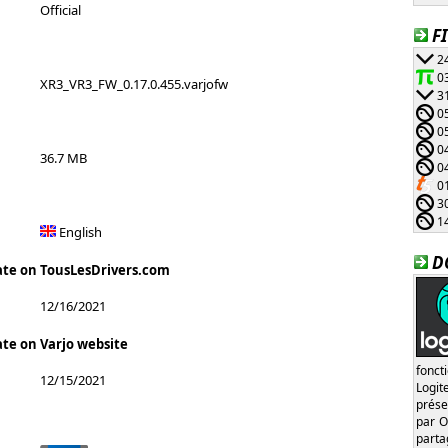
Official
F
24
03
XR3_VR3_FW_0.17.0.455.varjofw
31
05
05
04
36.7 MB
04
01
30
14
English
D
ate on TousLesDrivers.com
12/16/2021
ate on Varjo website
fonct
12/15/2021
Logi
prése
par O
part