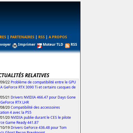
RES
|
PARTENAIRES
|
RSS
|
A PROPOS
nvoyer
Imprimer
Moteur TLD
RSS
CTUALITÉS RELATIVES
/09/22
Problème de compatibilité entre le GPU
A GeForce RTX 3090 Ti et certains casques de
/05/21
Drivers NVIDIA 466.47 pour Days Gone
s GeForce RTX LHR
/08/20
Compatibilité des accessoires
tation 4 avec la PS5
/01/20
NVIDIA publie durant le CES le pilote
rce Game Ready 441.87
/10/19
Drivers GeForce 436.48 pour Tom
y's Ghost Recon Breakpoint