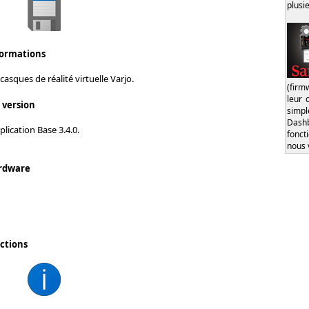
plusi
formations
asques de réalité virtuelle Varjo.
(firm
leur 
s version
simp
Dash
plication Base 3.4.0.
fonct
nous 
rdware
ctions