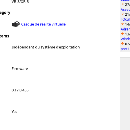
VR-3/XR-3
27
Asset
egory
21
l'Ocu
Casque de réalité virtuelle
14
Adren
13
stems
Windo
02
Indépendant du système d'exploitation
port 
Firmware
0.17.0.455
Yes