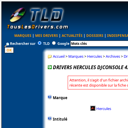
MARQUES
|
MES DRIVERS
|
ACTUALITÉS
|
DOSSIERS
|
INDISPENS
Rechercher sur
TLD
Google
Accueil
>
Marques
>
Hercules
>
Archives
>
Dr
DRIVERS HERCULES DJCONSOLE 4
Attention, il s'agit d'un fichier arc
récente est disponible sur la fiche
Marque
Hercules
Intitulé