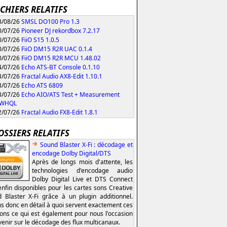
ICHIERS RELATIFS
/08/26
SMSL DO100 Pro 1.3
/07/26
Pioneer DJ rekordbox 7.2.17
/07/26
FiiO S15 1.0.5
/07/26
FiiO DM15 R2R UAC 0.1.4
/07/26
FiiO DM15 R2R MCU 1.48.02
/07/26
Echo ATS-BT Console 0.1.10
/07/26
Fractal Audio AX8-Edit 1.10.1
/07/26
Echo ATS 6809
/07/26
Echo AIO/ATS Test + Measurement
0 WHQL
/07/26
Fractal Audio FX8-Edit 1.8.1
OSSIERS RELATIFS
Sound Blaster X-Fi : décodage et
encodage Dolby Digital/DTS
Après de longs mois d'attente, les
technologies d'encodage audio
Dolby Digital Live et DTS Connect
enfin disponibles pour les cartes sons Creative
 Blaster X-Fi grâce à un plugin additionnel.
s donc en détail à quoi servent exactement ces
ions ce qui est également pour nous l'occasion
venir sur le décodage des flux multicanaux.