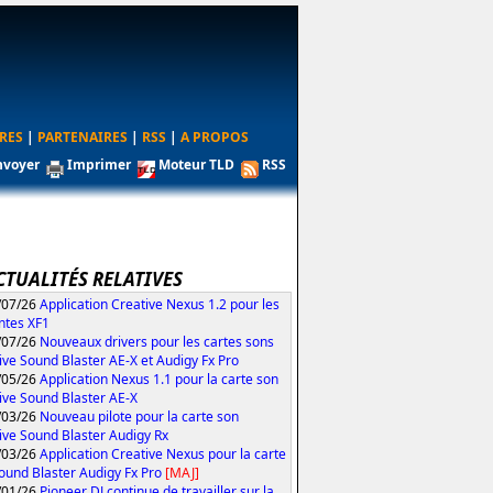
RES
|
PARTENAIRES
|
RSS
|
A PROPOS
nvoyer
Imprimer
Moteur TLD
RSS
CTUALITÉS RELATIVES
/07/26
Application Creative Nexus 1.2 pour les
ntes XF1
/07/26
Nouveaux drivers pour les cartes sons
ive Sound Blaster AE-X et Audigy Fx Pro
/05/26
Application Nexus 1.1 pour la carte son
ive Sound Blaster AE-X
/03/26
Nouveau pilote pour la carte son
ive Sound Blaster Audigy Rx
/03/26
Application Creative Nexus pour la carte
ound Blaster Audigy Fx Pro
[MAJ]
/01/26
Pioneer DJ continue de travailler sur la