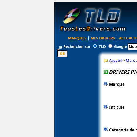
MARQUES
|
MES DRIVERS
|
ACTUALIT
Rechercher sur
TLD
Google
Accueil
>
Marq
DRIVERS PI
Marque
Intitulé
Catégorie de 