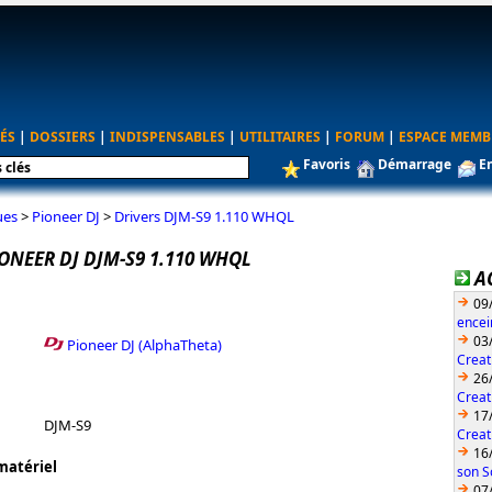
ÉS
|
DOSSIERS
|
INDISPENSABLES
|
UTILITAIRES
|
FORUM
|
ESPACE MEMB
Favoris
Démarrage
E
ues
>
Pioneer DJ
>
Drivers DJM-S9 1.110 WHQL
ONEER DJ DJM-S9 1.110 WHQL
A
09
encei
03
Pioneer DJ (AlphaTheta)
Creat
26
Creat
17
DJM-S9
Creat
16
matériel
son S
07