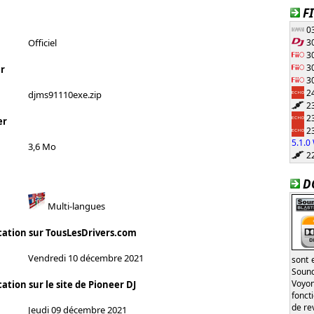
F
03
30
Officiel
30
30
r
30
24
djms91110exe.zip
23
23
er
23
5.1.
3,6 Mo
22
D
Multi-langues
cation sur TousLesDrivers.com
Vendredi 10 décembre 2021
sont 
Sound
Voyon
ation sur le site de Pioneer DJ
fonct
de re
Jeudi 09 décembre 2021