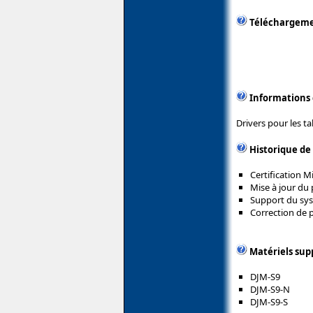
Téléchargem
Informations
Drivers pour les t
Historique de
Certification 
Mise à jour du 
Support du sys
Correction de 
Matériels sup
DJM-S9
DJM-S9-N
DJM-S9-S