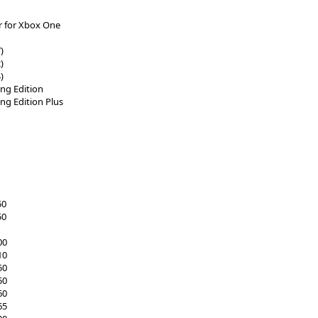
er for Xbox One
)
)
)
ng Edition
g Edition Plus
50
50
00
10
50
50
60
65