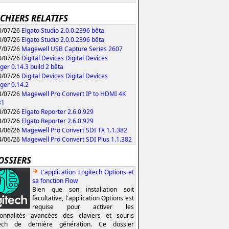
ICHIERS RELATIFS
/07/26
Elgato Studio 2.0.0.2396 bêta
/07/26
Elgato Studio 2.0.0.2396 bêta
/07/26
Magewell USB Capture Series 2607
/07/26
Digital Devices Digital Devices
er 0.14.3 build 2 bêta
/07/26
Digital Devices Digital Devices
er 0.14.2
/07/26
Magewell Pro Convert IP to HDMI 4K
31
/07/26
Elgato Reporter 2.6.0.929
/07/26
Elgato Reporter 2.6.0.929
/06/26
Magewell Pro Convert SDI TX 1.1.382
/06/26
Magewell Pro Convert SDI Plus 1.1.382
OSSIERS
L'application Logitech Options et
sa fonction Flow
Bien que son installation soit
facultative, l'application Options est
requise pour activer les
ionnalités avancées des claviers et souris
tech de dernière génération. Ce dossier