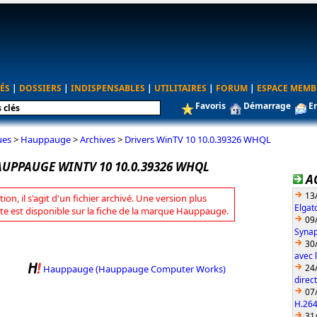
ÉS
|
DOSSIERS
|
INDISPENSABLES
|
UTILITAIRES
|
FORUM
|
ESPACE MEMB
Favoris
Démarrage
E
ues
>
Hauppauge
>
Archives
>
Drivers WinTV 10 10.0.39326 WHQL
AUPPAUGE WINTV 10 10.0.39326 WHQL
A
13
tion, il s'agit d'un fichier archivé. Une version plus
Elgat
te est disponible sur la fiche de la marque Hauppauge.
09
Synap
30
avec 
24
Hauppauge (Hauppauge Computer Works)
direc
07
H.26
31