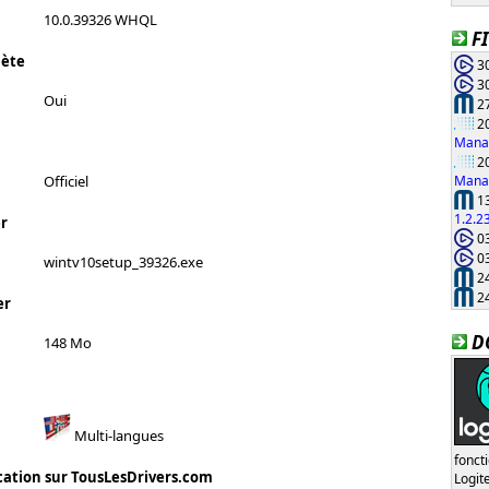
10.0.39326 WHQL
F
lète
30
30
Oui
27
20
Manag
20
Manag
Officiel
13
1.2.2
r
03
03
wintv10setup_39326.exe
24
24
er
D
148 Mo
Multi-langues
fonct
cation sur TousLesDrivers.com
Logi