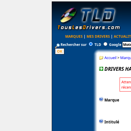
MARQUES
|
MES DRIVERS
|
ACTUALIT
Rechercher sur
TLD
Google
Accueil
>
Marq
DRIVERS H
Atten
récen
Marque
Intitulé