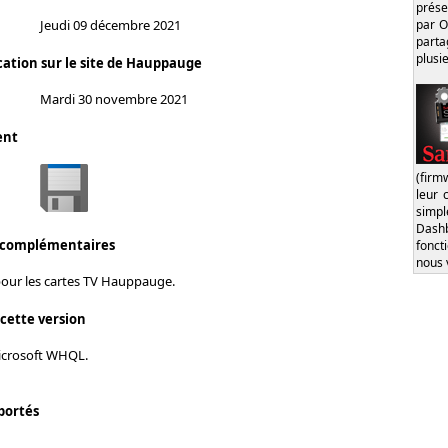
prése
par O
Jeudi 09 décembre 2021
part
plusi
cation sur le site de Hauppauge
Mardi 30 novembre 2021
ent
(firm
leur 
simp
Dash
 complémentaires
fonct
nous 
pour les cartes TV Hauppauge.
 cette version
Microsoft WHQL.
portés