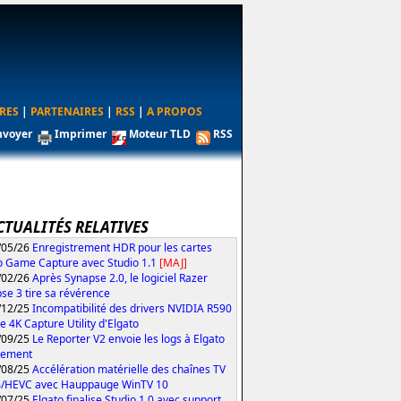
RES
|
PARTENAIRES
|
RSS
|
A PROPOS
nvoyer
Imprimer
Moteur TLD
RSS
CTUALITÉS RELATIVES
/05/26
Enregistrement HDR pour les cartes
o Game Capture avec Studio 1.1
[MAJ]
/02/26
Après Synapse 2.0, le logiciel Razer
se 3 tire sa révérence
/12/25
Incompatibilité des drivers NVIDIA R590
le 4K Capture Utility d'Elgato
/09/25
Le Reporter V2 envoie les logs à Elgato
tement
/08/25
Accélération matérielle des chaînes TV
4/HEVC avec Hauppauge WinTV 10
/07/25
Elgato finalise Studio 1.0 avec support