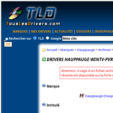
MARQUES
|
MES DRIVERS
|
ACTUALITÉS
|
DOSSIERS
|
INDISPENS
Rechercher sur
TLD
Google
Accueil
>
Marques
>
Hauppauge
>
Archives
DRIVERS HAUPPAUGE WINTV-PVR-1
Attention, il s'agit d'un fichier arc
récente est disponible sur la fic
Marque
Hauppauge (Haup
Intitulé