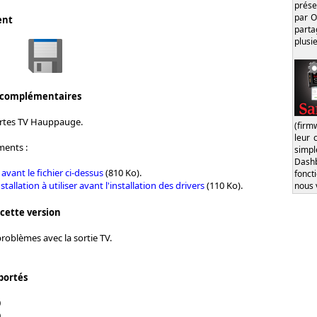
prése
par O
ent
part
plusi
 complémentaires
cartes TV Hauppauge.
(firm
leur 
ments :
simp
Dash
 avant le fichier ci-dessus
(810 Ko).
fonct
stallation à utiliser avant l'installation des drivers
(110 Ko).
nous 
 cette version
roblèmes avec la sortie TV.
portés
0
0