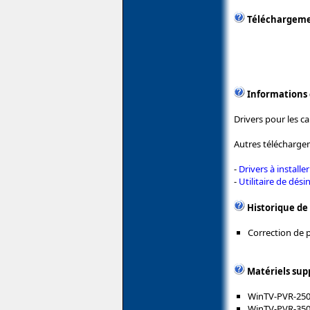
Téléchargem
Informations
Drivers pour les 
Autres télécharge
-
Drivers à installer
-
Utilitaire de désin
Historique de
Correction de p
Matériels sup
WinTV-PVR-25
WinTV-PVR-35