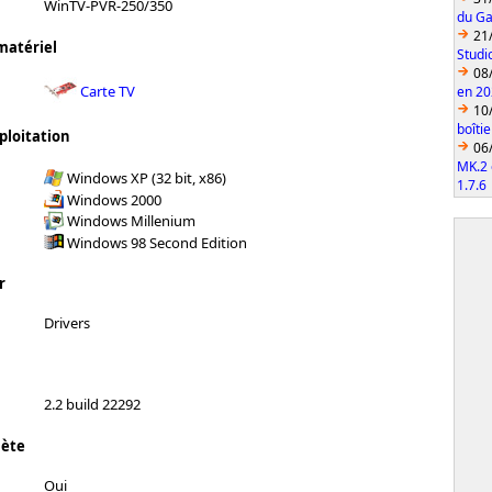
WinTV-PVR-250/350
du Ga
21
matériel
Studi
08
Carte TV
en 2
10
boîti
ploitation
06
MK.2 
Windows XP (32 bit, x86)
1.7.6
Windows 2000
Windows Millenium
Windows 98 Second Edition
r
Drivers
2.2 build 22292
lète
Oui