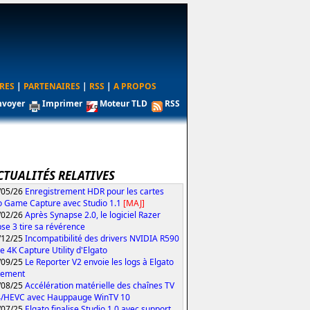
RES
|
PARTENAIRES
|
RSS
|
A PROPOS
nvoyer
Imprimer
Moteur TLD
RSS
CTUALITÉS RELATIVES
/05/26
Enregistrement HDR pour les cartes
o Game Capture avec Studio 1.1
[MAJ]
/02/26
Après Synapse 2.0, le logiciel Razer
se 3 tire sa révérence
/12/25
Incompatibilité des drivers NVIDIA R590
le 4K Capture Utility d'Elgato
/09/25
Le Reporter V2 envoie les logs à Elgato
tement
/08/25
Accélération matérielle des chaînes TV
4/HEVC avec Hauppauge WinTV 10
/07/25
Elgato finalise Studio 1.0 avec support