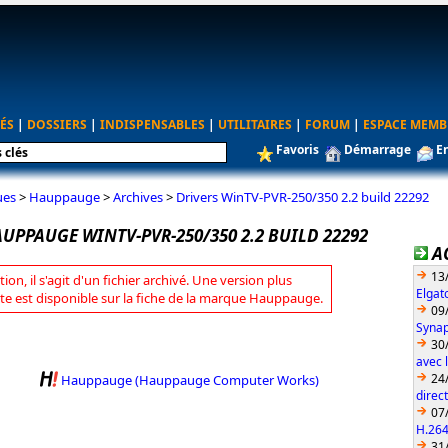
ÉS
|
DOSSIERS
|
INDISPENSABLES
|
UTILITAIRES
|
FORUM
|
ESPACE MEMB
Favoris
Démarrage
E
ues
>
Hauppauge
>
Archives
>
Drivers WinTV-PVR-250/350 2.2 build 22292
UPPAUGE WINTV-PVR-250/350 2.2 BUILD 22292
A
13
tion, il s'agit d'un fichier archivé. Une version plus
Elgat
te est disponible sur la fiche de la marque Hauppauge.
09
Synap
30
avec 
24
Hauppauge (Hauppauge Computer Works)
direc
07
H.26
31