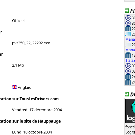
F
30
Officiel
30
27
r
20
Manag
pvr250_22_22292.exe
20
Manag
er
13
1.2.2
2,1 Mo
03
03
24
24
Anglais
D
cation sur TousLesDrivers.com
Vendredi 17 décembre 2004
cation sur le site de Hauppauge
fonct
Lundi 18 octobre 2004
Logi