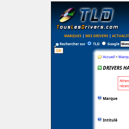
MARQUES
|
MES DRIVERS
|
ACTUALIT
Rechercher sur
TLD
Google
Accueil
>
Marq
DRIVERS HA
Atten
récen
Marque
Intitulé