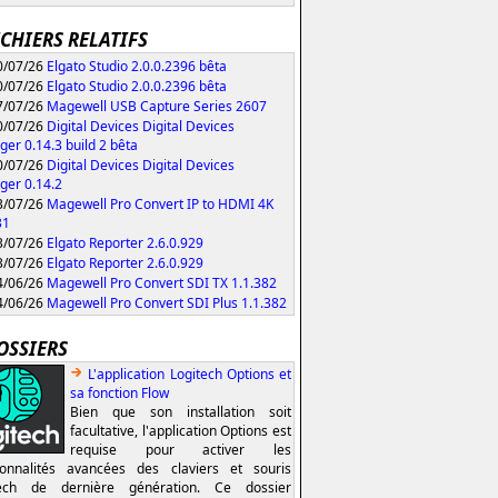
ICHIERS RELATIFS
/07/26
Elgato Studio 2.0.0.2396 bêta
/07/26
Elgato Studio 2.0.0.2396 bêta
/07/26
Magewell USB Capture Series 2607
/07/26
Digital Devices Digital Devices
er 0.14.3 build 2 bêta
/07/26
Digital Devices Digital Devices
er 0.14.2
/07/26
Magewell Pro Convert IP to HDMI 4K
31
/07/26
Elgato Reporter 2.6.0.929
/07/26
Elgato Reporter 2.6.0.929
/06/26
Magewell Pro Convert SDI TX 1.1.382
/06/26
Magewell Pro Convert SDI Plus 1.1.382
OSSIERS
L'application Logitech Options et
sa fonction Flow
Bien que son installation soit
facultative, l'application Options est
requise pour activer les
ionnalités avancées des claviers et souris
tech de dernière génération. Ce dossier