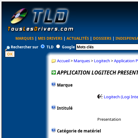
MARQUES
|
MES DRIVERS
|
ACTUALITÉS
|
DOSSIERS
|
INDISPENS
Rechercher sur
TLD
Google
Accueil
>
Marques
>
Logitech
>
Application P
APPLICATION LOGITECH PRESENT
Marque
Logitech (Logi Int
Intitulé
Presentation
Catégorie de matériel