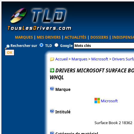
MARQUES
|
MES DRIVERS
|
ACTUALITÉS
|
DOSSIERS
|
INDISPENS
Rechercher sur
TLD
Google
Accueil
>
Marques
>
Microsoft
>
Drivers Sur
DRIVERS MICROSOFT SURFACE BOO
WHQL
Marque
Microsoft
Intitulé
Surface Book 2 18362