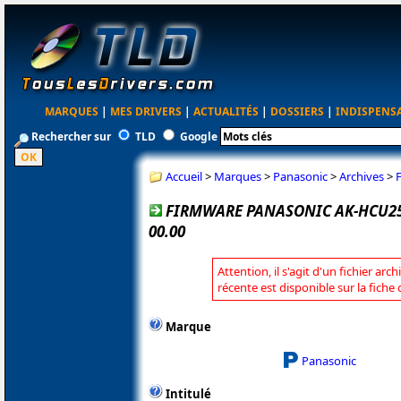
MARQUES
|
MES DRIVERS
|
ACTUALITÉS
|
DOSSIERS
|
INDISPENS
Rechercher sur
TLD
Google
Accueil
>
Marques
>
Panasonic
>
Archives
>
FIRMWARE PANASONIC AK-HCU250 
00.00
Attention, il s'agit d'un fichier arc
récente est disponible sur la fich
Marque
Panasonic
Intitulé