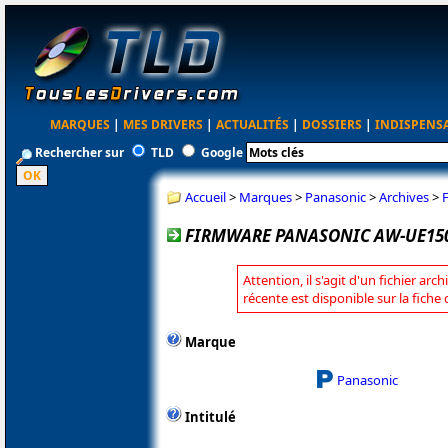
MARQUES
|
MES DRIVERS
|
ACTUALITÉS
|
DOSSIERS
|
INDISPENS
Rechercher sur
TLD
Google
Accueil
>
Marques
>
Panasonic
>
Archives
>
FIRMWARE PANASONIC AW-UE150
Attention, il s'agit d'un fichier arc
récente est disponible sur la fich
Marque
Panasonic
Intitulé