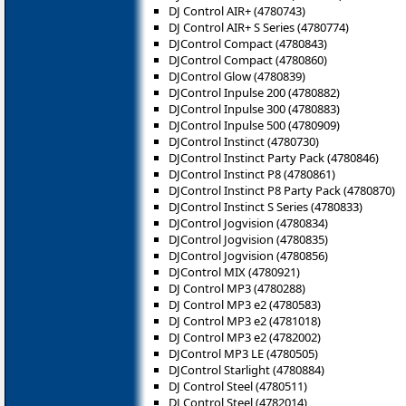
DJ Control AIR+ (4780743)
DJ Control AIR+ S Series (4780774)
DJControl Compact (4780843)
DJControl Compact (4780860)
DJControl Glow (4780839)
DJControl Inpulse 200 (4780882)
DJControl Inpulse 300 (4780883)
DJControl Inpulse 500 (4780909)
DJControl Instinct (4780730)
DJControl Instinct Party Pack (4780846)
DJControl Instinct P8 (‎4780861)
DJControl Instinct P8 Party Pack (4780870)
DJControl Instinct S Series (4780833)
DJControl Jogvision (4780834)
DJControl Jogvision (4780835)
DJControl Jogvision (4780856)
DJControl MIX (4780921)
DJ Control MP3 (4780288)
DJ Control MP3 e2 (4780583)
DJ Control MP3 e2 (4781018)
DJ Control MP3 e2 (4782002)
DJControl MP3 LE (4780505)
DJControl Starlight (4780884)
DJ Control Steel (4780511)
DJ Control Steel (4782014)