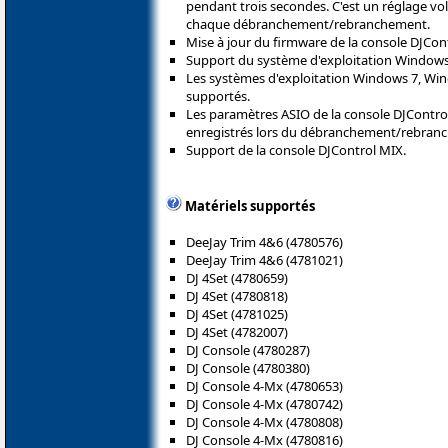
pendant trois secondes. C'est un réglage vol
chaque débranchement/rebranchement.
Mise à jour du firmware de la console DJCon
Support du système d'exploitation Windows 
Les systèmes d'exploitation Windows 7, Win
supportés.
Les paramètres ASIO de la console DJContro
enregistrés lors du débranchement/rebran
Support de la console DJControl MIX.
Matériels supportés
DeeJay Trim 4&6 (4780576)
DeeJay Trim 4&6 (4781021)
DJ 4Set (4780659)
DJ 4Set (4780818)
DJ 4Set (4781025)
DJ 4Set (4782007)
DJ Console (4780287)
DJ Console (4780380)
DJ Console 4-Mx (4780653)
DJ Console 4-Mx (4780742)
DJ Console 4-Mx (4780808)
DJ Console 4-Mx (4780816)