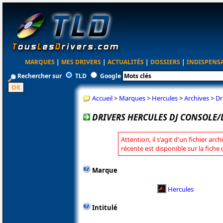
MARQUES
|
MES DRIVERS
|
ACTUALITÉS
|
DOSSIERS
|
INDISPENS
Rechercher sur
TLD
Google
Accueil
>
Marques
>
Hercules
>
Archives
>
Dr
DRIVERS HERCULES DJ CONSOLE/D
Attention, il s'agit d'un fichier arc
récente est disponible sur la fiche
Marque
Hercules
Intitulé