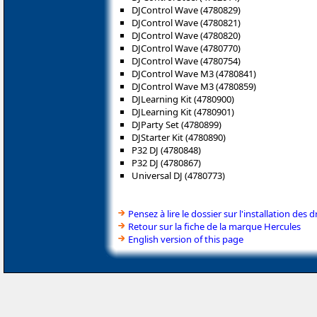
DJControl Wave (4780829)
DJControl Wave (4780821)
DJControl Wave (4780820)
DJControl Wave (4780770)
DJControl Wave (4780754)
DJControl Wave M3 (4780841)
DJControl Wave M3 (4780859)
DJLearning Kit (4780900)
DJLearning Kit (4780901)
DJParty Set (4780899)
DJStarter Kit (4780890)
P32 DJ (4780848)
P32 DJ (4780867)
Universal DJ (4780773)
Pensez à lire le dossier sur l'installation des d
Retour sur la fiche de la marque Hercules
English version of this page