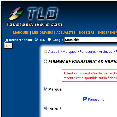
MARQUES
|
MES DRIVERS
|
ACTUALITÉS
|
DOSSIERS
|
INDISPENS
Rechercher sur
TLD
Google
Accueil
>
Marques
>
Panasonic
>
Archives
>
FIRMWARE PANASONIC AK-HRP1015
Attention, il s'agit d'un fichier arc
récente est disponible sur la fich
Marque
Panasonic
Intitulé