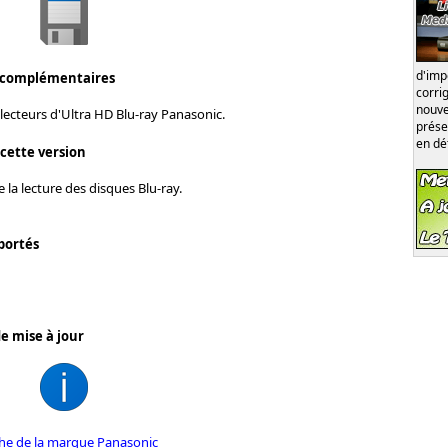
d'im
 complémentaires
corri
nouve
lecteurs d'Ultra HD Blu-ray Panasonic.
prése
en dé
 cette version
 la lecture des disques Blu-ray.
portés
e mise à jour
iche de la marque Panasonic