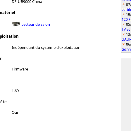
DP-UB9000 China
07
certi
matériel
19
120 F
Lecteur de salon
05
TV et
13
ploitation
d'AUR
06
Indépendant du système d'exploitation
techn
r
Firmware
1.69
lète
Oui