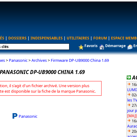
ÉS
|
DOSSIERS
|
INDISPENSABLES
|
UTILITAIRES
|
FORUM
|
ESPACE MEMB
Favoris
Démarrage
E
ues
>
Panasonic
>
Archives
>
Firmware DP-UB9000 China 1.69
PANASONIC DP-UB9000 CHINA 1.69
A
16
tion, il s'agit d'un fichier archivé. Une version plus
LUMIX
te est disponible sur la fiche de la marque Panasonic.
02
les T
27
jour 
[MAJ]
Panasonic
16
Aurac
20
acces