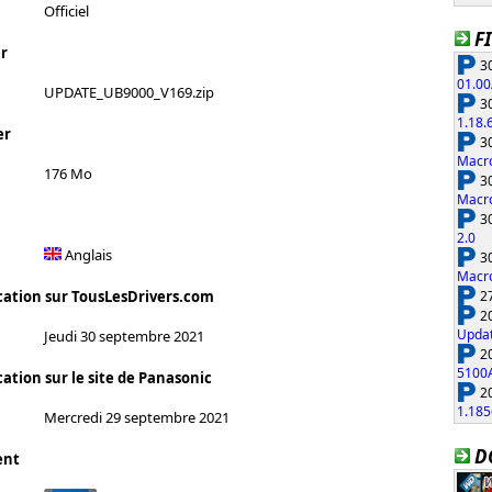
Officiel
F
r
30
01.00
UPDATE_UB9000_V169.zip
30
1.18.
er
30
Macro
176 Mo
30
Macro
30
2.0
Anglais
30
Macro
27
cation sur TousLesDrivers.com
20
Updat
Jeudi 30 septembre 2021
20
5100
ation sur le site de Panasonic
20
1.185
Mercredi 29 septembre 2021
D
ent