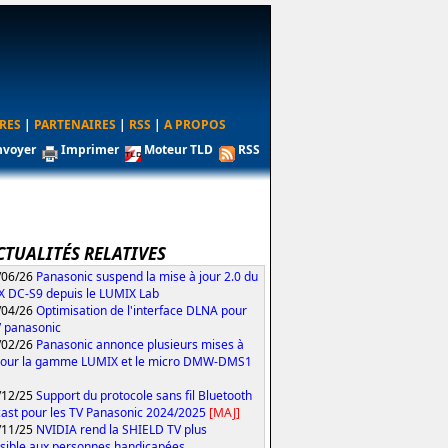
RES
|
PARTENAIRES
|
RSS
|
A PROPOS
nvoyer
Imprimer
Moteur TLD
RSS
CTUALITÉS RELATIVES
/06/26
Panasonic suspend la mise à jour 2.0 du
 DC-S9 depuis le LUMIX Lab
/04/26
Optimisation de l'interface DLNA pour
V panasonic
/02/26
Panasonic annonce plusieurs mises à
pour la gamme LUMIX et le micro DMW-DMS1
/12/25
Support du protocole sans fil Bluetooth
ast pour les TV Panasonic 2024/2025
[MAJ]
/11/25
NVIDIA rend la SHIELD TV plus
sible aux personnes handicapées