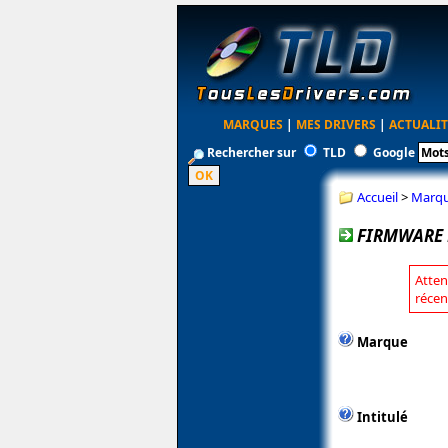
MARQUES
|
MES DRIVERS
|
ACTUALIT
Rechercher sur
TLD
Google
Accueil
>
Marq
FIRMWARE 
Atten
récen
Marque
Intitulé