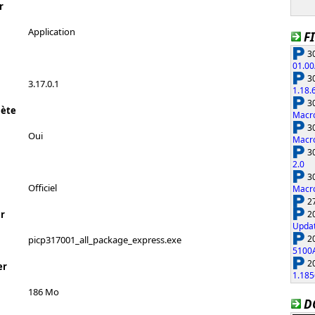
r
Application
F
30
01.00
30
3.17.0.1
1.18.
30
lète
Macro
30
Oui
Macro
30
2.0
30
Officiel
Macro
27
20
r
Updat
20
picp317001_all_package_express.exe
5100
20
er
1.185
186 Mo
D