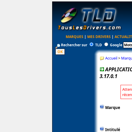
MARQUES
|
MES DRIVERS
|
ACTUALIT
Rechercher sur
TLD
Google
Accueil
>
Marq
APPLICATI
3.17.0.1
Atten
récen
Marque
Intitulé