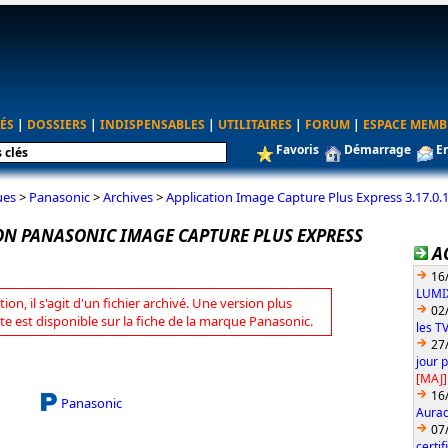
ÉS
|
DOSSIERS
|
INDISPENSABLES
|
UTILITAIRES
|
FORUM
|
ESPACE MEMB
Favoris
Démarrage
E
ues
>
Panasonic
>
Archives
>
Application Image Capture Plus Express 3.17.0.
ON PANASONIC IMAGE CAPTURE PLUS EXPRESS
A
16
LUMIX
tion, il s'agit d'un fichier archivé. Une version plus
02
te est disponible sur la fiche de la marque Panasonic.
les T
27
jour 
[MAJ]
16
Panasonic
Aurac
07
certi