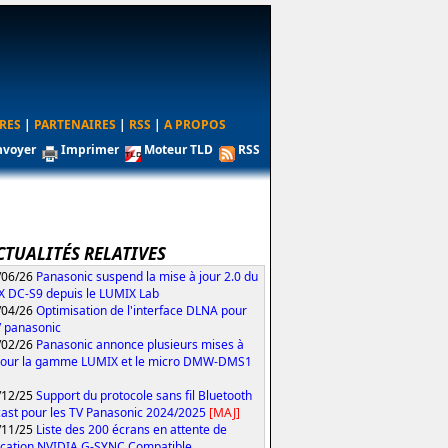
RES
|
PARTENAIRES
|
RSS
|
A PROPOS
nvoyer
Imprimer
Moteur TLD
RSS
1
CTUALITÉS RELATIVES
/06/26
Panasonic suspend la mise à jour 2.0 du
 DC-S9 depuis le LUMIX Lab
/04/26
Optimisation de l'interface DLNA pour
V panasonic
/02/26
Panasonic annonce plusieurs mises à
pour la gamme LUMIX et le micro DMW-DMS1
/12/25
Support du protocole sans fil Bluetooth
ast pour les TV Panasonic 2024/2025
[MAJ]
/11/25
Liste des 200 écrans en attente de
fication NVIDIA G-SYNC Compatible