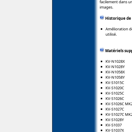
facilement dans une
images.
Historique de
Amélioration de 
utilisé.
Matériels sup
KV-N1028X
KV-N1028Y
KV-N1058X
KV-N1058Y
KV-S1015C
KV-S1020C
KV-S1025C
KV-S1026C
KV-S1026C MK
KV-S1027C
KV-S1027C MK
KV-S1028Y
KV-S1037
KV-S1037X