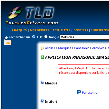
MARQUES
|
MES DRIVERS
|
ACTUALITÉS
|
DOSSIERS
|
INDISPENS
Rechercher sur
TLD
Google
Accueil
>
Marques
>
Panasonic
>
Archives
>
A
APPLICATION PANASONIC IMAGE 
Attention, il s'agit d'un fichier arc
récente est disponible sur la fich
Marque
Panasonic
Intitulé