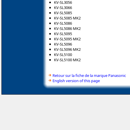
KV-SL3056
KV-SL3066
KV-SL5085
KV-SL5085 MK2
KV-SL5086
KV-SL5086 MK2
KV-SL5095
KV-SL5095 MK2
KV-SL5096
KV-SL5096 MK2
KV-SL5100
KV-SL5100 MK2
Retour sur la fiche de la marque Panasonic
English version of this page