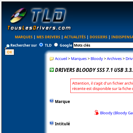
MARQUES
|
MES DRIVERS
|
ACTUALITÉS
|
DOSSIERS
|
INDISPENS
Rechercher sur
TLD
Google
Accueil
>
Marques
>
Bloody
>
Archives
>
Driv
DRIVERS BLOODY SSS 7.1 USB 3.3
Attention, il s'agit d'un fichier arc
récente est disponible sur la fiche
Marque
Bloody (Bloody G
Intitulé