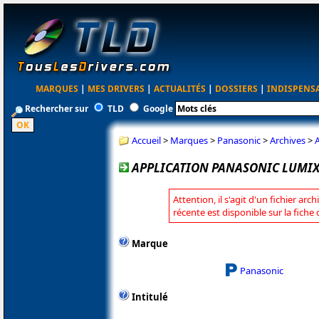
MARQUES
|
MES DRIVERS
|
ACTUALITÉS
|
DOSSIERS
|
INDISPENS
Rechercher sur
TLD
Google
Accueil
>
Marques
>
Panasonic
>
Archives
>
APPLICATION PANASONIC LUMIX 
Attention, il s'agit d'un fichier arc
récente est disponible sur la fich
Marque
Panasonic
Intitulé