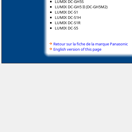
LUMIX DC-GH5S
LUMIX DC-GH5 II (DC-GH5M2)
LUMIX DC-S1
LUMIX DC-S1H
LUMIX DC-S1R
LUMIX DC-S5
Retour sur la fiche de la marque Panasonic
English version of this page