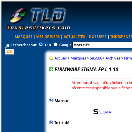
MARQUES
|
MES DRIVERS
|
ACTUALITÉS
|
DOSSIERS
|
INDISPENS
Rechercher sur
TLD
Google
Accueil
>
Marques
>
SIGMA
>
Archives
>
Firm
FIRMWARE SIGMA FP L 1.10
Attention, il s'agit d'un fichier arc
récente est disponible sur la fich
Marque
SIGMA
Intitulé