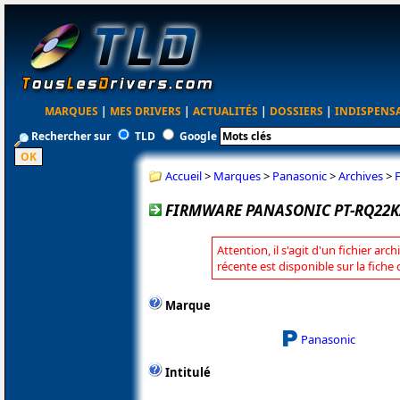
MARQUES
|
MES DRIVERS
|
ACTUALITÉS
|
DOSSIERS
|
INDISPENS
Rechercher sur
TLD
Google
Accueil
>
Marques
>
Panasonic
>
Archives
>
FIRMWARE PANASONIC PT-RQ22K/
Attention, il s'agit d'un fichier arc
récente est disponible sur la fich
Marque
Panasonic
Intitulé