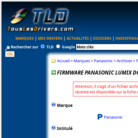
MARQUES
|
MES DRIVERS
|
ACTUALITÉS
|
DOSSIERS
|
INDISPENS
Rechercher sur
TLD
Google
Accueil
>
Marques
>
Panasonic
>
Archives
>
FIRMWARE PANASONIC LUMIX DC
Attention, il s'agit d'un fichier arc
récente est disponible sur la fich
Marque
Panasonic
Intitulé