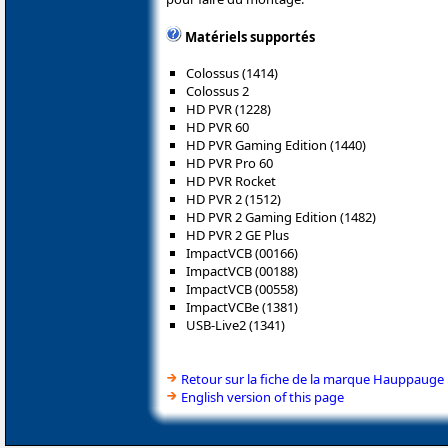
Matériels supportés
Colossus (1414)
Colossus 2
HD PVR (1228)
HD PVR 60
HD PVR Gaming Edition (1440)
HD PVR Pro 60
HD PVR Rocket
HD PVR 2 (1512)
HD PVR 2 Gaming Edition (1482)
HD PVR 2 GE Plus
ImpactVCB (00166)
ImpactVCB (00188)
ImpactVCB (00558)
ImpactVCBe (1381)
USB-Live2 (1341)
Retour sur la fiche de la marque Hauppauge
English version of this page