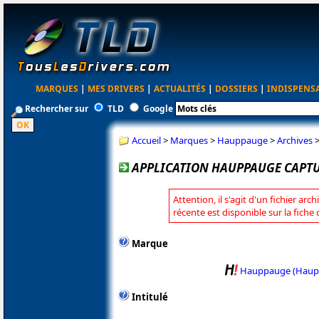
MARQUES
|
MES DRIVERS
|
ACTUALITÉS
|
DOSSIERS
|
INDISPENS
Rechercher sur
TLD
Google
Accueil
>
Marques
>
Hauppauge
>
Archives
APPLICATION HAUPPAUGE CAPTUR
Attention, il s'agit d'un fichier arc
récente est disponible sur la fic
Marque
Hauppauge (Haup
Intitulé