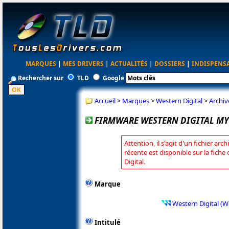
MARQUES
|
MES DRIVERS
|
ACTUALITÉS
|
DOSSIERS
|
INDISPENS
Rechercher sur
TLD
Google
Accueil
>
Marques
>
Western Digital
>
Archiv
FIRMWARE WESTERN DIGITAL MY 
Attention, il s'agit d'un fichier arc
récente est disponible sur la fich
Digital.
Marque
Western Digital (W
Intitulé