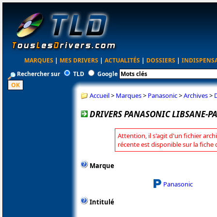
MARQUES
|
MES DRIVERS
|
ACTUALITÉS
|
DOSSIERS
|
INDISPENS
Rechercher sur
TLD
Google
Accueil
>
Marques
>
Panasonic
>
Archives
>
D
DRIVERS PANASONIC LIBSANE-PA
Attention, il s'agit d'un fichier arc
récente est disponible sur la fich
Marque
Panasonic
Intitulé