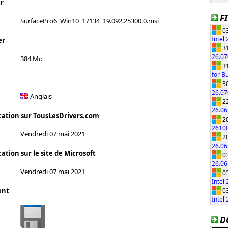
r
F
SurfacePro6_Win10_17134_19.092.25300.0.msi
03
Intel
er
31
26.0
384 Mo
31
for B
30
26.0
Anglais
22
26.0
cation sur TousLesDrivers.com
20
2610
Vendredi 07 mai 2021
20
26.0
ation sur le site de Microsoft
03
26.0
Vendredi 07 mai 2021
03
Intel
03
ent
Intel
D