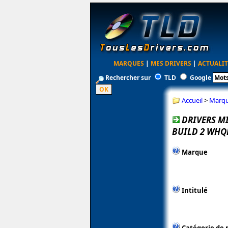
MARQUES
|
MES DRIVERS
|
ACTUALIT
Rechercher sur
TLD
Google
Accueil
>
Marq
DRIVERS MI
BUILD 2 WHQ
Marque
Intitulé