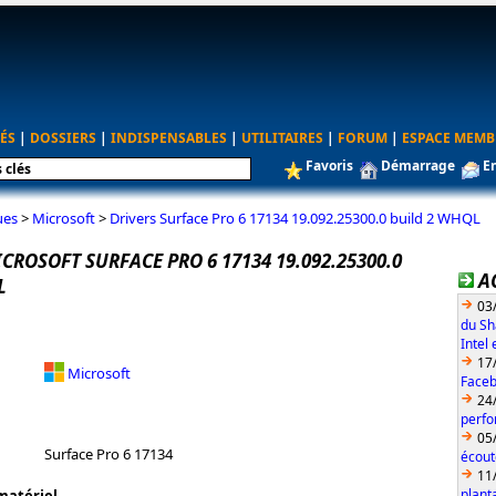
ÉS
|
DOSSIERS
|
INDISPENSABLES
|
UTILITAIRES
|
FORUM
|
ESPACE MEMB
Favoris
Démarrage
E
ues
>
Microsoft
>
Drivers Surface Pro 6 17134 19.092.25300.0 build 2 WHQL
CROSOFT SURFACE PRO 6 17134 19.092.25300.0
A
L
03
du Sh
Intel
17
Microsoft
Faceb
24
perfo
05
Surface Pro 6 17134
écout
11
plant