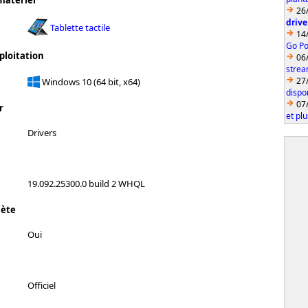
matériel
26
drive
Tablette tactile
14
Go Po
ploitation
06
strea
27
Windows 10 (64 bit, x64)
dispo
07
r
et pl
Drivers
19.092.25300.0 build 2 WHQL
lète
Oui
Officiel