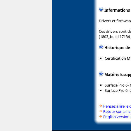
Informations
Drivers et firmware
Ces drivers sont d
(1803, build 17134
Historique de
Certification 
Matériels sup
Surface Pro 6 (
Surface Pro 6 f
Pensez à lire le 
Retour sur la fi
English version 