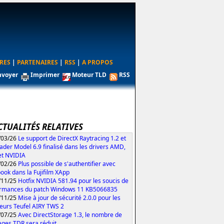
RES
|
PARTENAIRES
|
RSS
|
A PROPOS
nvoyer
Imprimer
Moteur TLD
RSS
CTUALITÉS RELATIVES
/03/26
Le support de DirectX Raytracing 1.2 et
ader Model 6.9 finalisé dans les drivers AMD,
 et NVIDIA
/02/26
Plus possible de s'authentifier avec
ook dans la Fujifilm XApp
/11/25
Hotfix NVIDIA 581.94 pour les soucis de
rmances du patch Windows 11 KB5066835
/11/25
Mise à jour de sécurité 2.0.0 pour les
eurs Teufel AIRY TWS 2
/07/25
Avec DirectStorage 1.3, le nombre de
ages TDR sera réduit