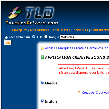
MARQUES
|
MES DRIVERS
|
ACTUALITÉS
|
DOSSIERS
|
INDISPENS
Rechercher sur
TLD
Google
Accueil
>
Marques
>
Creative
>
Archives
>
Ap
APPLICATION CREATIVE SOUND B
Attention, il s'agit d'un fichier arc
récente est disponible sur la fiche
Marque
Creative (Creative 
Intitulé