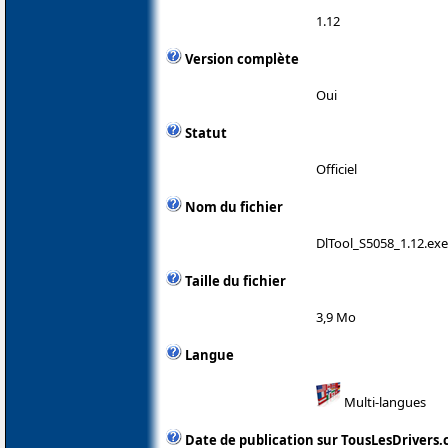
1.12
Version complète
Oui
Statut
Officiel
Nom du fichier
DlTool_S5058_1.12.exe
Taille du fichier
3,9 Mo
Langue
Multi-langues
Date de publication sur TousLesDrivers