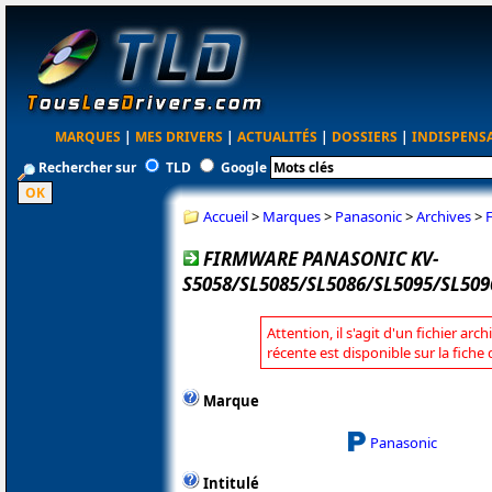
MARQUES
|
MES DRIVERS
|
ACTUALITÉS
|
DOSSIERS
|
INDISPENS
Rechercher sur
TLD
Google
Accueil
>
Marques
>
Panasonic
>
Archives
>
FIRMWARE PANASONIC KV-
S5058/SL5085/SL5086/SL5095/SL509
Attention, il s'agit d'un fichier arc
récente est disponible sur la fich
Marque
Panasonic
Intitulé