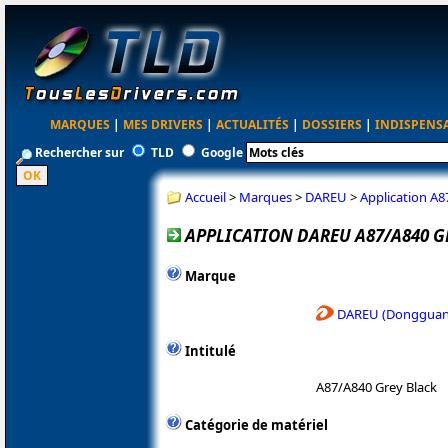
MARQUES
|
MES DRIVERS
|
ACTUALITÉS
|
DOSSIERS
|
INDISPENS
Rechercher sur
TLD
Google
Accueil
>
Marques
>
DAREU
>
Application A8
APPLICATION DAREU A87/A840 G
Marque
DAREU (Dongguan 
Intitulé
A87/A840 Grey Black
Catégorie de matériel