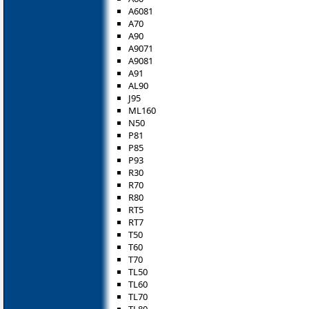
A6081
A70
A90
A9071
A9081
A91
AL90
J95
ML160
N50
P81
P85
P93
R30
R70
R80
RT5
RT7
T50
T60
T70
TL50
TL60
TL70