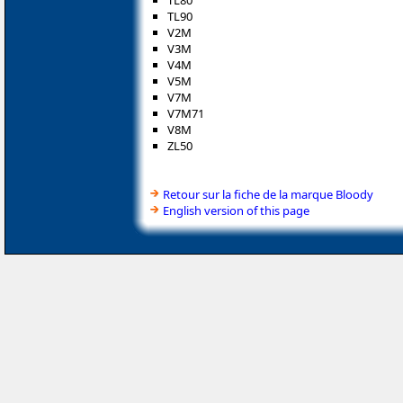
TL80
TL90
V2M
V3M
V4M
V5M
V7M
V7M71
V8M
ZL50
Retour sur la fiche de la marque Bloody
English version of this page