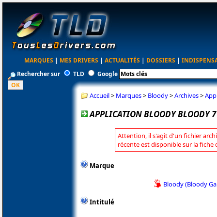
MARQUES
|
MES DRIVERS
|
ACTUALITÉS
|
DOSSIERS
|
INDISPENS
Rechercher sur
TLD
Google
Accueil
>
Marques
>
Bloody
>
Archives
>
Appl
APPLICATION BLOODY BLOODY 7 
Attention, il s'agit d'un fichier arc
récente est disponible sur la fiche
Marque
Bloody (Bloody G
Intitulé