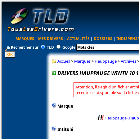
MARQUES
|
MES DRIVERS
|
ACTUALITÉS
|
DOSSIERS
|
INDISPENS
Rechercher sur
TLD
Google
Accueil
>
Marques
>
Hauppauge
>
Archives
DRIVERS HAUPPAUGE WINTV 10 1
Attention, il s'agit d'un fichier arc
récente est disponible sur la fic
Marque
Hauppauge (Haup
Intitulé