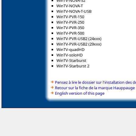
WinTV-NOVA-S2
WinTV-NOVA-T
WinTV-NOVA-T-USB
WinTV-PVR-150
WinTV-PVR-250
WinTV-PVR-350
WinTV-PVR-500
WinTV-PVR-USB2 (24xxx)
WinTV-PVR-USB2 (29xxx)
WinTV-quadHD
WinTV-soloHD
WinTV-Starburst
WinTV-Starburst 2
Pensez à lire le dossier sur l'installation des d
Retour sur la fiche de la marque Hauppauge
English version of this page