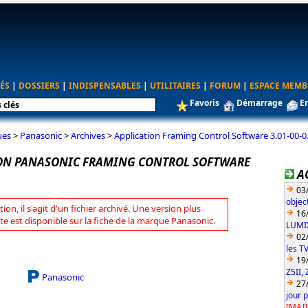
ÉS
|
DOSSIERS
|
INDISPENSABLES
|
UTILITAIRES
|
FORUM
|
ESPACE MEMB
Favoris
Démarrage
E
ues
>
Panasonic
>
Archives
>
Application Framing Control Software 3.01-00-0
ON PANASONIC FRAMING CONTROL SOFTWARE
A
03
objec
tion, il s'agit d'un fichier archivé. Une version plus
16
te est disponible sur la fiche de la marque Panasonic.
LUMIX
02
les T
19
Z5II, 
Panasonic
27
jour 
[MAJ]