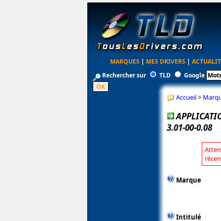
MARQUES
|
MES DRIVERS
|
ACTUALIT
Rechercher sur
TLD
Google
Accueil
>
Marq
APPLICATI
3.01-00-0.08
Atten
récen
Marque
Intitulé