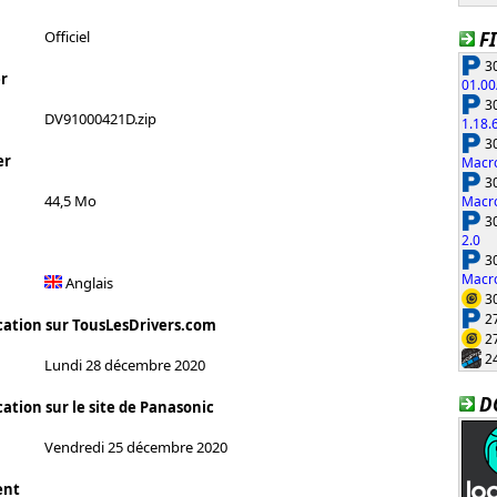
F
Officiel
30
r
01.00
30
DV91000421D.zip
1.18.
30
er
Macro
30
44,5 Mo
Macro
30
2.0
30
Macro
Anglais
30
27
cation sur TousLesDrivers.com
27
24
Lundi 28 décembre 2020
D
ation sur le site de Panasonic
Vendredi 25 décembre 2020
ent