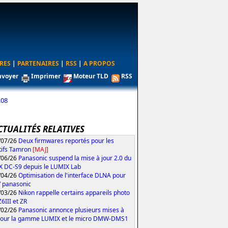
RES
|
PARTENAIRES
|
RSS
|
A PROPOS
nvoyer
Imprimer
Moteur TLD
RSS
.08
CTUALITÉS RELATIVES
/07/26
Deux firmwares reportés pour les
tifs Tamron
[MAJ]
/06/26
Panasonic suspend la mise à jour 2.0 du
 DC-S9 depuis le LUMIX Lab
/04/26
Optimisation de l'interface DLNA pour
V panasonic
/03/26
Nikon rappelle certains appareils photo
Z6III et ZR
/02/26
Panasonic annonce plusieurs mises à
pour la gamme LUMIX et le micro DMW-DMS1