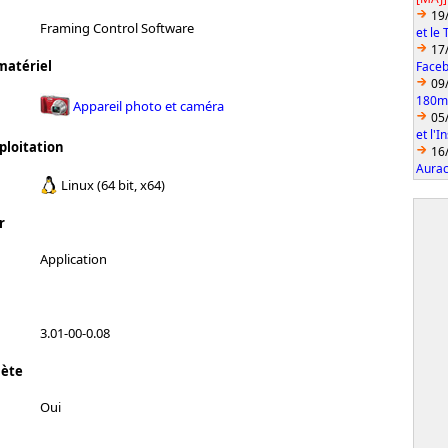
19
Framing Control Software
et le
17
matériel
Faceb
09
180mm
Appareil photo et caméra
05
et l'
ploitation
16
Aurac
Linux (64 bit, x64)
r
Application
3.01-00-0.08
lète
Oui