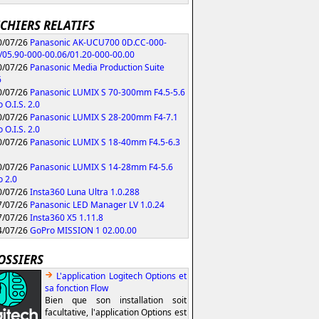
ICHIERS RELATIFS
/07/26
Panasonic AK-UCU700 0D.CC-000-
/05.90-000-00.06/01.20-000-00.00
/07/26
Panasonic Media Production Suite
6
/07/26
Panasonic LUMIX S 70-300mm F4.5-5.6
 O.I.S. 2.0
/07/26
Panasonic LUMIX S 28-200mm F4-7.1
 O.I.S. 2.0
/07/26
Panasonic LUMIX S 18-40mm F4.5-6.3
/07/26
Panasonic LUMIX S 14-28mm F4-5.6
 2.0
/07/26
Insta360 Luna Ultra 1.0.288
/07/26
Panasonic LED Manager LV 1.0.24
/07/26
Insta360 X5 1.11.8
/07/26
GoPro MISSION 1 02.00.00
OSSIERS
L'application Logitech Options et
sa fonction Flow
Bien que son installation soit
facultative, l'application Options est