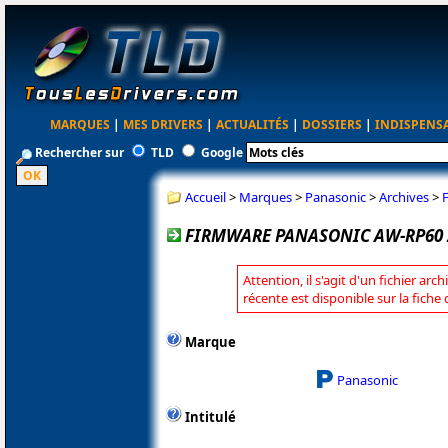
MARQUES
|
MES DRIVERS
|
ACTUALITÉS
|
DOSSIERS
|
INDISPENS
Rechercher sur
TLD
Google
Accueil
>
Marques
>
Panasonic
>
Archives
>
FIRMWARE PANASONIC AW-RP60 2
Attention, il s'agit d'un fichier arc
récente est disponible sur la fich
Marque
Panasonic
Intitulé